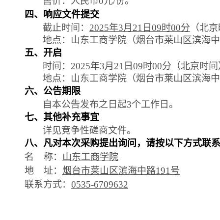
售价：人民币
0元/份。
四、响应文件提交
截止时间：
202
5
年
3月21日09时00分
（北京
地点：山东工商学院（烟台市莱山区滨海中
五、开启
时间
：
202
5
年
3月21日09时00分
（北京时间
地点：山东工商学院（烟台市莱山区滨海中
六、公告期限
自本公告发布之日起
3个工作日。
七、
其他补充事宜
详见竞争性
磋商
文件
。
八、凡对本次采购提出询问，请按
以下方式
联
名
称：
山东工商学院
地
址：
烟台市莱山区滨海中路
191号
联系方式：
0535-6709632