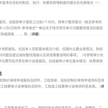
度责任目标的制定、执行、效果和管理制度的健全及完善情况（一...
整改，自接到审计报告之日起1个月内，将审计整改情况（格式参考附
年11月8日附件-参考格式**单位关于经济责任审计问题整改情况的报告
或措施……，取...[
详细
]
审计述职报告。包括本人任职基本情况介绍、任期内主要业绩情况、财经
的问题及建议或拟整改措施以及其他需要说明的事项。（可参照审计处
计单位撰写经济责任审计自查报告。包括被审计单位基本情况、经费使用
载
、控制价审核申请报告及附件、工程清单、招标控制价审核申请资料签收
竣工结算审计送审报告及附件、工程竣工结算审计送审资料签收表。 [
详
料。并郑重承诺如下：一、提供的有关资料是真实、合法、完整的；二、