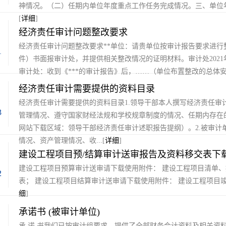
神情况。（二）任期内单位年度重点工作任务完成情况。三、单位年
[
详细
]
经济责任审计问题整改要求
经济责任审计问题整改要求**单位：请贵单位按审计报告要求进行
1
件）书面报审计处，并提供相关整改情况的证明材料。审计处2021
审计处：收到《***的审计报告》后，……（单位布置整改的总体安排
经济责任审计需要提供的资料目录
经济责任审计需要提供的资料目录1.领导干部本人撰写经济责任
3
管理情况、遵守国家财经法规和学校规章制度的情况、任期内存在
网站下载区域：领导干部经济责任审计述职报告提纲）。2.被审
情况、资产管理情况、收...[
详细
]
建设工程项目预/结算审计送审报告及资料移交表下
建设工程项目预算审计送审请下载使用附件： 建设工程项目清单
2
表； 建设工程项目结算审计送审请下载使用附件： 建设工程项目
细
]
承诺书 (被审计单位)
承 诺 书我们已按审计组要求，提供了全部财务会计资料及相关资